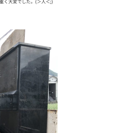
く大変でした。(＞人＜;)