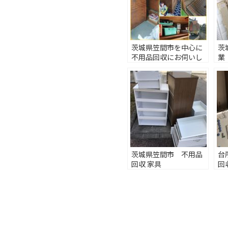
茨城県笠間市を中心に
茨
不用品回収にお伺いし
業
ます♪
茨城県笠間市 不用品
台
回収 家具
回