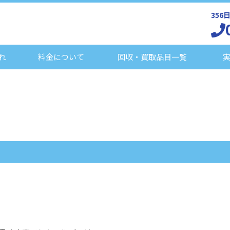
35
れ
料金について
回収・買取品目一覧