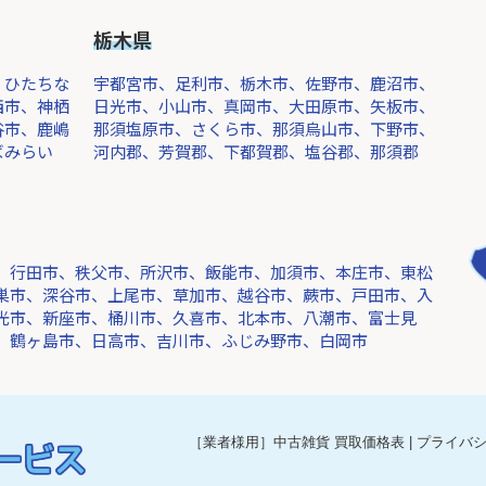
栃木県
、ひたちな
宇都宮市、足利市、栃木市、佐野市、鹿沼市、
西市、神栖
日光市、小山市、真岡市、大田原市、矢板市、
谷市、鹿嶋
那須塩原市、さくら市、那須烏山市、下野市、
ばみらい
河内郡、芳賀郡、下都賀郡、塩谷郡、那須郡
、行田市、秩父市、所沢市、飯能市、加須市、本庄市、東松
巣市、深谷市、上尾市、草加市、越谷市、蕨市、戸田市、入
光市、新座市、桶川市、久喜市、北本市、八潮市、富士見
、鶴ヶ島市、日高市、吉川市、ふじみ野市、白岡市
［業者様用］中古雑貨 買取価格表
|
プライバ