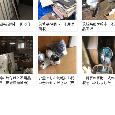
城県石岡市 回収作
茨城県神栖市 不用品
茨城県龍ケ崎市 不
回収
品回収
所の片付けと不用品
少量でもお気軽にお問
一軒家の家財一式の
収（茨城県結城市）
い合わせください（茨
収をいたしました
城県古河市）